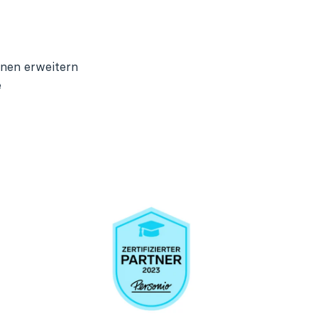
onen erweitern
e